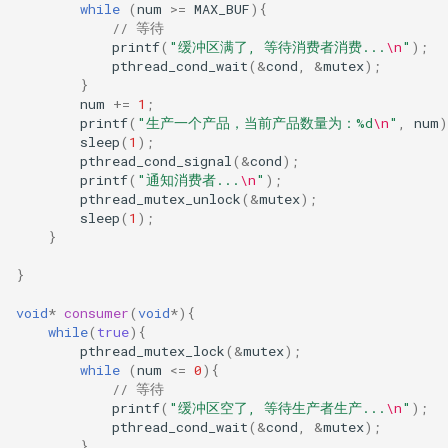
while
(
num
>=
MAX_BUF
){
tcp协议的流量控制
指针
移除的 SAPI
// 等待
Redux-saga中间件的使用
printf
(
"缓冲区满了, 等待消费者消费...
\n
"
);
pthread_cond_wait
(
&
cond
,
&
mutex
);
tcp协议的拥塞控制
字符串和rune类型
}
使用React-redux
num
+=
1
;
tcp连接的三次握手
结构体
printf
(
"生产一个产品，当前产品数量为：%d
\n
"
,
num
)
sleep
(
1
);
Styled-Components
pthread_cond_signal
(
&
cond
);
tcp连接的四次挥手
方法
printf
(
"通知消费者...
\n
"
);
immutablejs
pthread_mutex_unlock
(
&
mutex
);
sleep
(
1
);
接口
}
代码片段
Embedding植入
}
void
*
consumer
(
void
*
){
泛型
while
(
true
){
pthread_mutex_lock
(
&
mutex
);
错误处理
while
(
num
<=
0
){
// 等待
printf
(
"缓冲区空了, 等待生产者生产...
\n
"
);
协程
pthread_cond_wait
(
&
cond
,
&
mutex
);
}