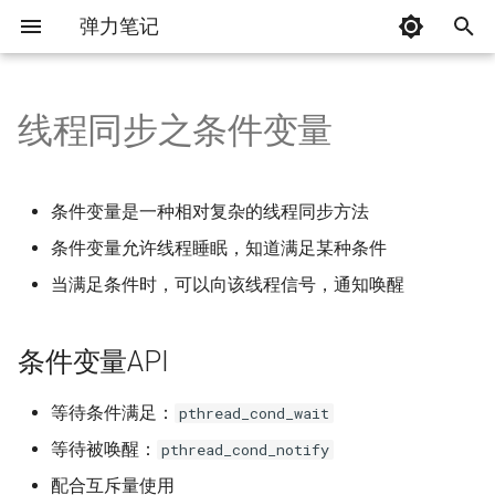
弹力笔记
I
n
线程同步之条件变量
Skill
产出
写在前面
Express框架范例
HTML
基础相关
conda命令行base的解决方案
关于Opencv
简史
Ubuntu上搭建Bitcoin运行环境
Redis
k8s概述
Mysql
概述
条件变量API
计算机网络的分类
嵌入式开发基础
XSS
复杂度分析
《格鲁夫给经理人的第一课》
2024年
版本迭代计划
介绍
Hello-World
入门必备
语言基础语法
内建方法
关于面向对象
输入输出
文本字符串操作
设计模式简介
基础语法
Beego
红包项目设计
使用protoc编译.proto文件
01.文档声明
Flex布局
前言
ECMA
简介
介绍
介绍
介绍
html
杂七杂八
标量类型与返回值类型声
介绍
常用命令记录
一条语句是如何执行的
时间复杂度
会员裂变奖励
i
t
基础操作
Go by Example
将h264/h265转码
CSS
常用8大设计模式
Anaconda商用要收费了怎么
图像 视频的加载与展示
shell脚本
Kafka
高可用集群搭建-koubeadm
MongoDB
组成
条件变量的例子
计算机网络的层次结构
模拟电子技术
CSRF
工具
值
基本规则
语言数据类型
结构体
三大特征与五大原则
demo
XML编码处理
工厂模式
内建容器
Gin
构建自己的区块链
02.语义化
网格布局相关
JS基础语法
ES5
JSX语法
进程间的通信
css
NULL 合并运算符
操作速查
持久化的两种方式 RDB与A
mysql的执行计划
现有云仓逻辑
条件变量是一种相对复杂的线程同步方法
办
i
条件变量允许线程睡眠，知道满足某种条件
开篇
nvm的安装及使用
JS
数组函数
OpenCV基础知识
Git
RabbitMQ
高可用集群搭建-binary
ElasticSearch
计算
现代互联网的网络拓扑
半导体
SQL注入
Agent Skills作用
变量
命令基础
常量与变量
接口
实践面向对象
命令行解析
装饰模式
面向"对象"
实现千万级消息推送服务
03.W3C标准组织
01.CSS单位总结
JS-Web-API
ES6
编写TodoList功能
键盘快捷键
javascript
太空船运算符（组合比较
第一部分
redis底层数据结构
b+树存储结构
a
Django框架
当满足条件时，可以向该线程信号，通知唤醒
语法入门
ECMA
PHP7新特性
OpenCV实现图形的绘制
ActiveMQ
业务系统迁移
FIFO、LRU与LFU
计算机网络的性能指标
基本放大电路
DDOS
Agent Skills解决了什么问
常量
基本数据类型
控制语句流程
并发
核心设计思想
策略模式
可观测微服务项目
04.SEO
02.居中方式总结
开发环境
ES7
JSX语法细节补充
深度链接 (Deep Links)
promise
常量数组
第二部分
优化
l
i
条件变量API
语法进阶指南
React
PHP8新特性
OpenCV的算术与位运算
Beanstalkd
CICD
物理层概述
基本放大电路
Agent Skills的渐进式披露
For 循环
高级数据类型1
指针
05.iframe
03.隐藏元素的方式总结
运行环境
拆分组件与组件之间的传
多线程
browser
匿名类
第三部分
索引
z
等待条件满足：
pthread_cond_wait
面向对象
Vue
性能优化
图像基本变换
namespace、resources和
数据链路层概述
基本放大电路
如何自定义 skills
If/Else 分支
高级数据类型2
JSON
06.微格式
04.浮动
PropTypes与DefaultProp
network
Closure::call()
第四部分
数据类型
i
label
应用
等待被唤醒：
pthread_cond_notify
n
IO操作初接触
Electron
OpenCV中的滤波器
数据链路层的差错监测
基本放大电路
Switch 分支结构
基本流程控制
糖衣语法
07.替换元素
05.定位总结
过滤 unserialize()
查询注解
配合互斥量使用