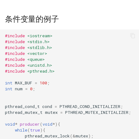
namespace、resources和
React中的虚拟DOM
g
label
文本编码处理
ReactNative
OpenCV中的形态学
最大传输单元MTU
数组
更多流程控制
Module
08.页面可见性
06.BFC
IntlChar()
s
ref的使用
条件变量的例子
namespace、resources和
设计模式
面试题
目标识别
以太网协议详解
切片
CSPRNG
e
label
React的生命周期函数及使
#include
<iostream>
a
场景
深度讲解Go语言
杂记
特征点检测与匹配
ip协议详解
Map
PHP 7 异常
#include
<stdio.h>
namespace、resources和
#include
<stdlib.h>
r
#include
<vector>
label
实现CSS过渡动画
框架
图像的分割与修复
ip协议的转发流程
Range 遍历
use 语句
#include
<queue>
c
#include
<unistd.h>
namespace、resources和
Redux相关
项目
机器学习
arp协议与rarp协议
函数
错误处理
#include
<pthread.h>
h
label
int
MAX_BUF
=
100
;
UI组件、容器组件、无状
小技能
ip地址的子网划分
多返回值
intdiv() 函数
int
num
=
0
;
namespace、resources和
件
label
udp协议详解
变参函数
Session 选项
pthread_cond_t
cond
=
PTHREAD_COND_INITIALIZER
;
Redux 中发送异步请求获
pthread_mutex_t
mutex
=
PTHREAD_MUTEX_INITIALIZER
;
据
tcp协议详解
闭包
废弃特性
void
*
producer
(
void
*
){
while
(
true
){
使用Redux-thunk中间件进
可靠传输的基本原理
递归
移除的扩展
pthread_mutex_lock
(
&
mutex
);
ajax请求发送