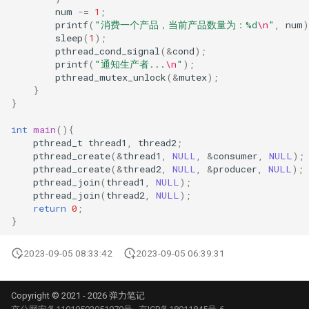
通道
num
-=
1
;
printf
(
"消费一个产品，当前产品数量为：%d
\n
"
,
num
)
sleep
(
1
);
通道缓冲
pthread_cond_signal
(
&
cond
);
printf
(
"通知生产者...
\n
"
);
pthread_mutex_unlock
(
&
mutex
);
通道同步
}
}
通道方向
int
main
(){
pthread_t
thread1
,
thread2
;
通道选择器
pthread_create
(
&
thread1
,
NULL
,
&
consumer
,
NULL
);
pthread_create
(
&
thread2
,
NULL
,
&
producer
,
NULL
);
超时处理
pthread_join
(
thread1
,
NULL
);
pthread_join
(
thread2
,
NULL
);
return
0
;
非阻塞通道操作
}
通道的关闭
2023-09-05 08:33:42
2023-09-05 06:39:31
通道遍历
Copyright © 2021 - 2026 弹力笔记